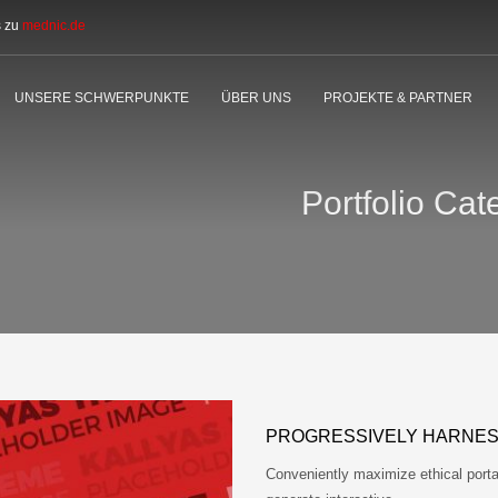
s zu
mednic.de
UNSERE SCHWERPUNKTE
ÜBER UNS
PROJEKTE & PARTNER
Portfolio Cat
PROGRESSIVELY HARNE
Conveniently maximize ethical portal