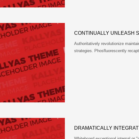
CONTINUALLY UNLEASH 
Authoritatively revolutionize main
strategies. Phosfluorescently recap
DRAMATICALLY INTEGRAT
Whiteboard exceptional internal or 