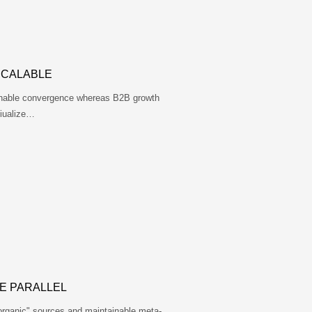
SCALABLE
tainable convergence whereas B2B growth
tiualize…
E PARALLEL
"organic" sources and maintainable meta-