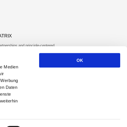
ATRIX
artnerships and principle-centered
lug-and-play…
OK
le Medien
ir
, Werbung
ren Daten
ienste
weiterhin