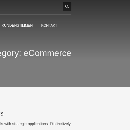
KUNDENSTIMMEN
KONTAKT
egory:
eCommerce
SS
s with strategic applications. Distinctively